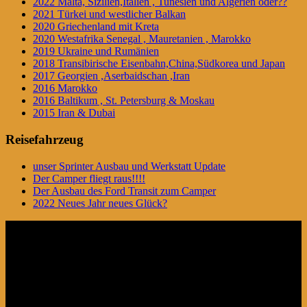
2022 Malta, Sizilien,Italien , Tunesien und Algerien oder??
2021 Türkei und westlicher Balkan
2020 Griechenland mit Kreta
2020 Westafrika Senegal , Mauretanien , Marokko
2019 Ukraine und Rumänien
2018 Transibirische Eisenbahn,China,Südkorea und Japan
2017 Georgien ,Aserbaidschan ,Iran
2016 Marokko
2016 Baltikum , St. Petersburg & Moskau
2015 Iran & Dubai
Reisefahrzeug
unser Sprinter Ausbau und Werkstatt Update
Der Camper fliegt raus!!!!
Der Ausbau des Ford Transit zum Camper
2022 Neues Jahr neues Glück?
Video-
Player