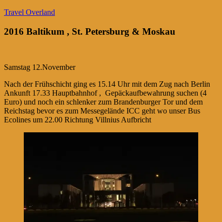
Zum
Travel Overland
Inhalt
springen
2016 Baltikum , St. Petersburg & Moskau
Samstag 12.November
Nach der Frühschicht ging es 15.14 Uhr mit dem Zug nach Berlin
Ankunft 17.33 Hauptbahnhof , Gepäckaufbewahrung suchen (4
Euro) und noch ein schlenker zum Brandenburger Tor und dem
Reichstag bevor es zum Messegelände ICC geht wo unser Bus
Ecolines um 22.00 Richtung Villnius Aufbricht